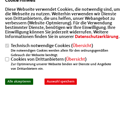
Cookie Hinweis
Diese Webseite verwendet Cookies, die notwendig sind, um
die Webseite zu nutzen. Weiterhin verwenden wir Dienste
von Drittanbietern, die uns helfen, unser Webangebot zu
verbessern (Website-Optmierung). Für die Verwendung
bestimmter Dienste, benötigen wir Ihre Einwilligung. Ihre
Einwilligung können Sie jederzeit widerrufen. Weitere
Informationen finden Sie in unserer
Datenschutzerklärung
.
Technisch notwendige Cookies (
Übersicht
)
Die notwendigen Cookies werden allein für den ordnungsgemäßen
Gebrauch der Webseite benötigt.
Cookies von Drittanbietern (
Übersicht
)
Zur Optimierung unserer Webseite binden wir Dienste und Angebote
von Drittanbietern ein.
Der stellvertrende Geschäftsführer Johannes Martin
Alle akzeptieren
Auswahl speichern
stellte uns im Smart Living & Health Center die
vielfältigen Möglichkeiten für ein selbstbestimmtes
Leben und Wohnen trotz Einschränkungen vor. Ein
Besuch der Austellung ist während den Öffnungszeiten
möglich, alle Infos finden Sie unter
https://smart-living-
health.de/
. Bei einem leckeren Frühstück gab es
anschließend viele gute Gespräche zum Netzwerken.