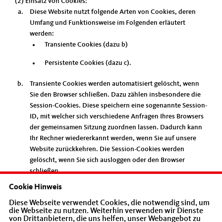
(2) Einsatz von Cookies:
Diese Website nutzt folgende Arten von Cookies, deren
Umfang und Funktionsweise im Folgenden erläutert
werden:
Transiente Cookies (dazu b)
Persistente Cookies (dazu c).
Transiente Cookies werden automatisiert gelöscht, wenn
Sie den Browser schließen. Dazu zählen insbesondere die
Session-Cookies. Diese speichern eine sogenannte Session-
ID, mit welcher sich verschiedene Anfragen Ihres Browsers
der gemeinsamen Sitzung zuordnen lassen. Dadurch kann
Ihr Rechner wiedererkannt werden, wenn Sie auf unsere
Website zurückkehren. Die Session-Cookies werden
gelöscht, wenn Sie sich ausloggen oder den Browser
schließen.
Cookie Hinweis
Persistente Cookies werden automatisiert nach einer
vorgegebenen Dauer gelöscht, die sich je nach Cookie
Diese Webseite verwendet Cookies, die notwendig sind, um
die Webseite zu nutzen. Weiterhin verwenden wir Dienste
unterscheiden kann. Sie können die Cookies in den
von Drittanbietern, die uns helfen, unser Webangebot zu