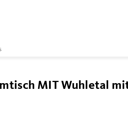
S
tisch MIT Wuhletal mi