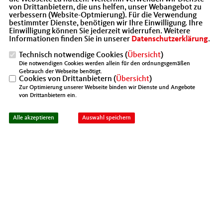
von Drittanbietern, die uns helfen, unser Webangebot zu
verbessern (Website-Optmierung). Für die Verwendung
bestimmter Dienste, benötigen wir Ihre Einwilligung. Ihre
Einwilligung können Sie jederzeit widerrufen. Weitere
Informationen finden Sie in unserer
Datenschutzerklärung
.
Technisch notwendige Cookies (
Übersicht
)
Die notwendigen Cookies werden allein für den ordnungsgemäßen
Gebrauch der Webseite benötigt.
Cookies von Drittanbietern (
Übersicht
)
Zur Optimierung unserer Webseite binden wir Dienste und Angebote
von Drittanbietern ein.
Unter professioneller Anleitung unseres Chefkochs Uwe
Alle akzeptieren
Auswahl speichern
Kowalski haben wir gemeinsam ein leckeres 3-Gänge-
Menü (1. Gang: Kleines Kesselgulasch mit Pfiff , 2. Gang:
Rinderfilet Wellington mit Schlosskartoffeln &
Bohnenbouquet & 3. Gang: Vanille-Ananas-Zitronen
Mousse) gezaubert und dieses anschließend zusammen
mit den passenden Getränken verspeist.
Wir hatten viel Spaß und freuen uns schon auf das
nächste Kochevent in 2020.