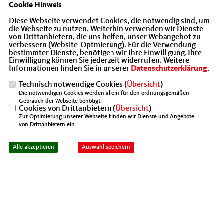
Cookie Hinweis
Diese Webseite verwendet Cookies, die notwendig sind, um
die Webseite zu nutzen. Weiterhin verwenden wir Dienste
von Drittanbietern, die uns helfen, unser Webangebot zu
verbessern (Website-Optmierung). Für die Verwendung
bestimmter Dienste, benötigen wir Ihre Einwilligung. Ihre
Einwilligung können Sie jederzeit widerrufen. Weitere
Informationen finden Sie in unserer
Datenschutzerklärung
.
2. MIT Schützenfest auf der Schießanlage des SC Diana
Technisch notwendige Cookies (
Übersicht
)
e.V. in Hoppegarten
Die notwendigen Cookies werden allein für den ordnungsgemäßen
Gebrauch der Webseite benötigt.
Cookies von Drittanbietern (
Übersicht
)
Zur Optimierung unserer Webseite binden wir Dienste und Angebote
Gemeinsam mit den Mitgliedern der Frauenunion (FU)
von Drittanbietern ein.
Wuhletal und der MIT Friedrichshain-Kreuzberg haben
wir uns am Mittwoch auf der Anlage des SC Diana e.V. in
Alle akzeptieren
Auswahl speichern
Hoppegarten als Sportschützen im Tontaubenschießen
versucht.
Die Handhabung der Waffe und die richtige Koordination
beim Anvisieren der Scheibe war für uns eine neue
Erfahrung und oft auch Herausforderung. Gerne haben