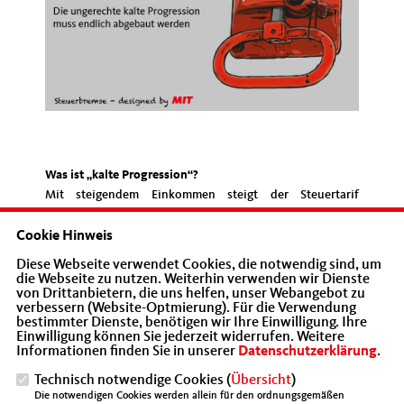
Was ist „kalte Progression“?
Mit steigendem Einkommen steigt der Steuertarif
(„Progression“) und damit der Steueranteil, den der
Einzelne an den Staat abführen muss. Das ist auch richtig
Cookie Hinweis
so: Denn je höher das Einkommen, desto höher die
Diese Webseite verwendet Cookies, die notwendig sind, um
Leistungsfähigkeit. Nur: Wenn das Einkommen nur um
die Webseite zu nutzen. Weiterhin verwenden wir Dienste
von Drittanbietern, die uns helfen, unser Webangebot zu
die Inflationsrate steigt, wird man nicht leistungsfähiger.
verbessern (Website-Optmierung). Für die Verwendung
Trotzdem steigt die Steuerlast: Der Staat nimmt den
bestimmter Dienste, benötigen wir Ihre Einwilligung. Ihre
Großteil des Einkommenszuwachses weg. Damit verliert
Einwilligung können Sie jederzeit widerrufen. Weitere
Informationen finden Sie in unserer
Datenschutzerklärung
.
man Kaufkraft, hat möglicherweise sogar weniger
Kaufkraft als im Jahr vor der Gehaltserhöhung. Das
Technisch notwendige Cookies (
Übersicht
)
passiert heimlich und automatisch, ohne Debatte, ohne
Die notwendigen Cookies werden allein für den ordnungsgemäßen